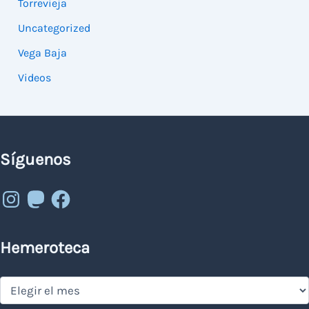
Torrevieja
Uncategorized
Vega Baja
Videos
Síguenos
Instagram
Mastodon
Facebook
Hemeroteca
Hemeroteca