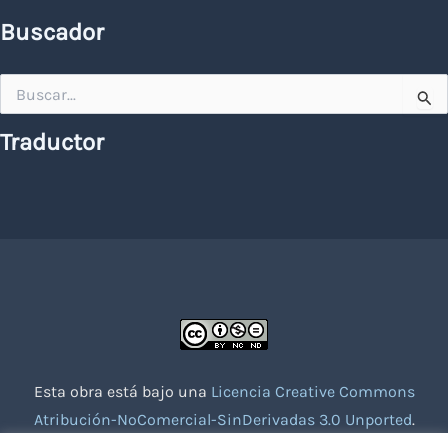
Buscador
Buscar
por:
Traductor
Esta obra está bajo una
Licencia Creative Commons
Atribución-NoComercial-SinDerivadas 3.0 Unported
.
Website creado con la colaboración de socios voluntarios.