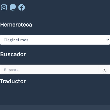
Instagram
Mastodon
Facebook
Hemeroteca
Hemeroteca
Buscador
Buscar
por:
Traductor