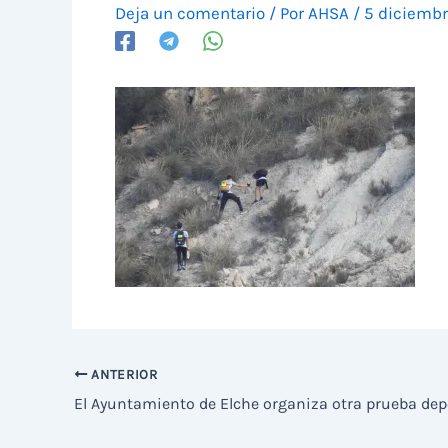
Deja un comentario
/ Por
AHSA
/
5 diciembr
ANTERIOR