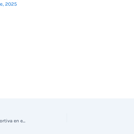
e, 2025
El Ayuntamiento de Elche organiza otra prueba deportiva en el pantano y su entorno