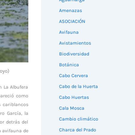
Amenazas
ASOCIACIÓN
Avifauna
Avistamientos
Biodiversidad
Botánica
oyo)
Cabo Cervera
Cabo de la Huerta
n La Albufera
apareció como
Cabo Huertas
s cariblancos
Cala Mosca
o García, la
Cambio climático
r detrás del
Charca del Prado
a avifauna de