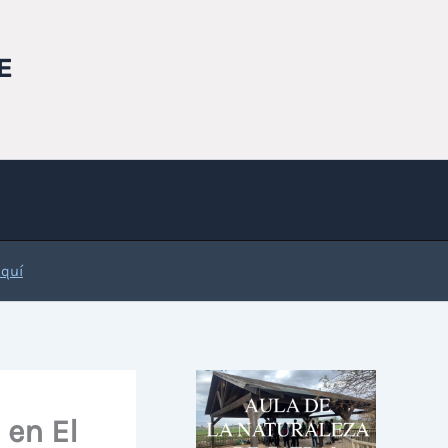
E
Aquí
 en El