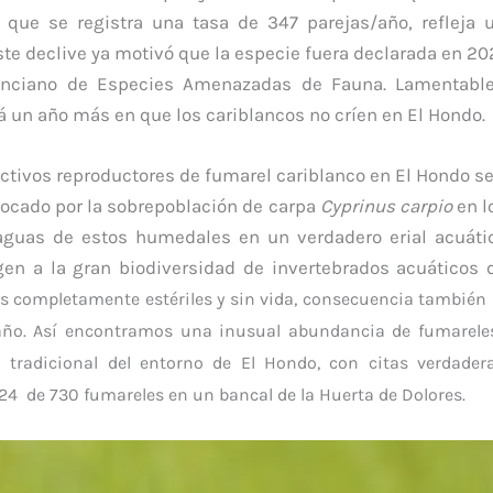
 que se registra una tasa de 347 parejas/año, refleja
Este declive ya motivó que la especie fuera declarada en 2
alenciano de Especies Amenazadas de Fauna. Lamentabl
un año más en que los cariblancos no críen en El Hondo.
ectivos reproductores de fumarel cariblanco en El Hondo s
vocado por la sobrepoblación de carpa
Cyprinus carpio
en 
 aguas de estos humedales en un verdadero erial acuát
gen a la gran biodiversidad de invertebrados acuáticos 
s completamente estériles y sin vida, consecuencia también
año. Así encontramos una inusual abundancia de fumarele
a tradicional del entorno de El Hondo, con citas verdade
24 de 730 fumareles en un bancal de la Huerta de Dolores.