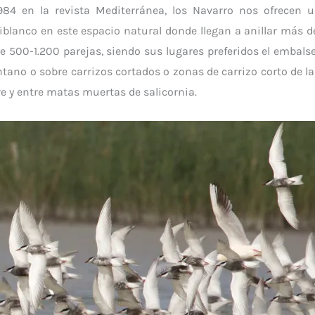
984 en la revista Mediterránea, los Navarro nos ofrecen u
iblanco en este espacio natural donde llegan a anillar más de 
e 500-1.200 parejas, siendo sus lugares preferidos el embals
ano o sobre carrizos cortados o zonas de carrizo corto de las 
e y entre matas muertas de salicornia.