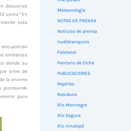
 un descenso
Meteorología
022 como “En
NOTAS DE PRENSA
emente esta
Noticias de prensa
nudibranquios
e encuentran
Palmeral
los embalses
Pantano de Elche
ico donde su
que sirve de
PUBLICACIONES
 de la enorme
Reptiles
s picoteando
Residuos
ramente poco
Río Monnegre
Río Segura
Río Vinalopó