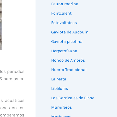
Fauna marina
Fontcalent
Fotovoltaicas
Gaviota de Audouin
Gaviota picofina
Herpetofauna
Hondo de Amorós
Huerta Tradicional
los periodos
5 parejas en
La Mata
Libélulas
Los Carrizales de Elche
es acuáticas
Mamíferos
iones en los
o comparamos
Mariposas