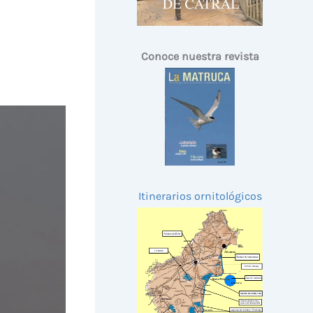
Conoce nuestra revista
Itinerarios ornitológicos