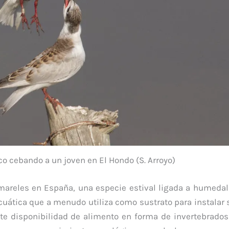
o cebando a un joven en El Hondo (S. Arroyo)
umareles en España, una especie estival ligada a humeda
uática que a menudo utiliza como sustrato para instalar s
e disponibilidad de alimento en forma de invertebrados