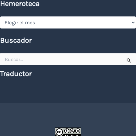
Hemeroteca
Hemeroteca
Buscador
Buscar
por:
Traductor