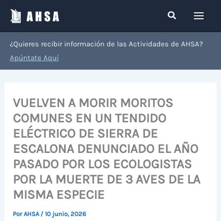
Ir
Buscar
al
contenido
¿Quieres recibir información de las Actividades de AHSA?
Apúntate Aquí
VUELVEN A MORIR MORITOS
COMUNES EN UN TENDIDO
ELÉCTRICO DE SIERRA DE
ESCALONA DENUNCIADO EL AÑO
PASADO POR LOS ECOLOGISTAS
POR LA MUERTE DE 3 AVES DE LA
MISMA ESPECIE
Por
AHSA
/
10 junio, 2026