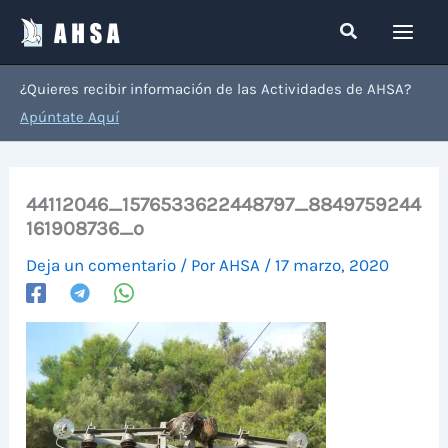
Ir
Buscar
al
contenido
¿Quieres recibir información de las Actividades de AHSA?
Apúntate Aquí
44112046_1576533622448797_8849759244
161908736_o
Deja un comentario
/ Por
AHSA
/
17 marzo, 2020