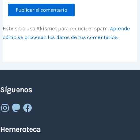
Este sitio usa Akismet para reducir el spam.
Aprende
cómo se procesan los datos de tus comentarios.
Síguenos
Instagram
Mastodon
Facebook
Hemeroteca