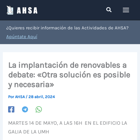
Ir
Buscar
al
contenido
¿Quieres recibir información de las Actividades de AHSA?
Apúntate Aquí
La implantación de renovables a
debate: «Otra solución es posible
y necesaria»
Por
AHSA
/
28 abril, 2024
MARTES 14 DE MAYO, A LAS 16H EN EL EDIFICIO LA
GALIA DE LA UMH