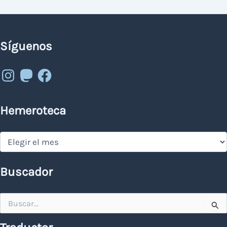
Síguenos
Instagram
Mastodon
Facebook
Hemeroteca
Hemeroteca
Buscador
Buscar
por: