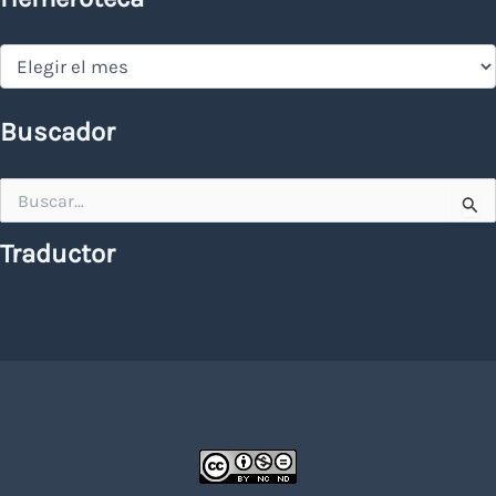
Hemeroteca
Buscador
Buscar
por:
Traductor