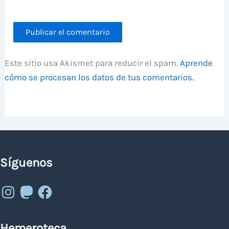
Este sitio usa Akismet para reducir el spam.
Aprende
cómo se procesan los datos de tus comentarios.
Síguenos
Instagram
Mastodon
Facebook
Hemeroteca