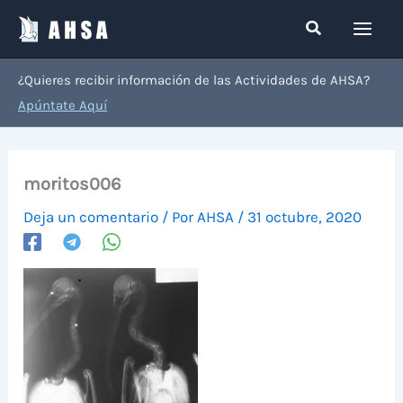
Ir
Buscar
al
contenido
¿Quieres recibir información de las Actividades de AHSA?
Apúntate Aquí
moritos006
Deja un comentario
/ Por
AHSA
/
31 octubre, 2020