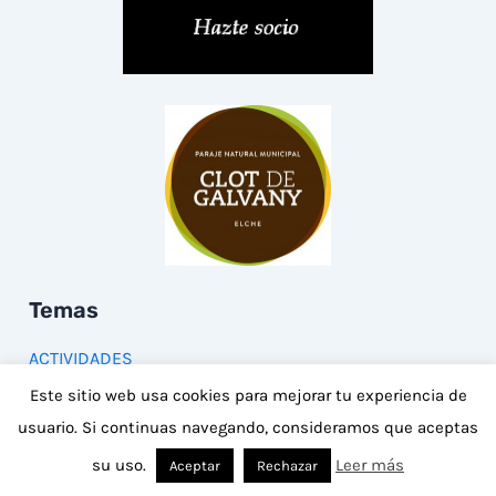
Temas
ACTIVIDADES
Este sitio web usa cookies para mejorar tu experiencia de
Agricultura tradicional
usuario. Si continuas navegando, consideramos que aceptas
Agua Amarga
su uso.
Leer más
Aceptar
Rechazar
Aguamarga