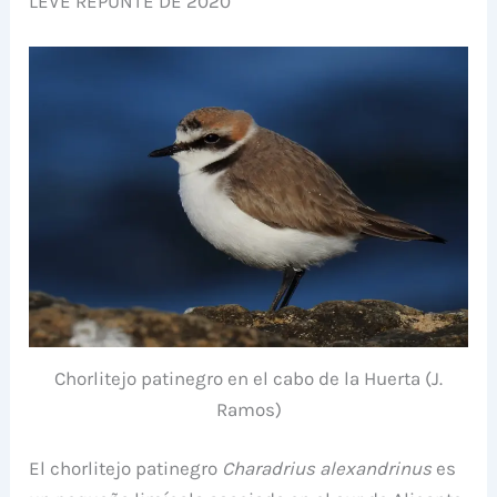
LEVE REPUNTE DE 2020
Chorlitejo patinegro en el cabo de la Huerta (J.
Ramos)
El chorlitejo patinegro
Charadrius alexandrinus
es