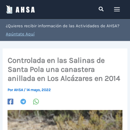
Ir
Buscar
al
contenido
¿Quieres recibir información de las Actividades de AHSA?
Apúntate Aquí
Controlada en las Salinas de
Santa Pola una canastera
anillada en Los Alcázares en 2014
Por
AHSA
/
14 mayo, 2022