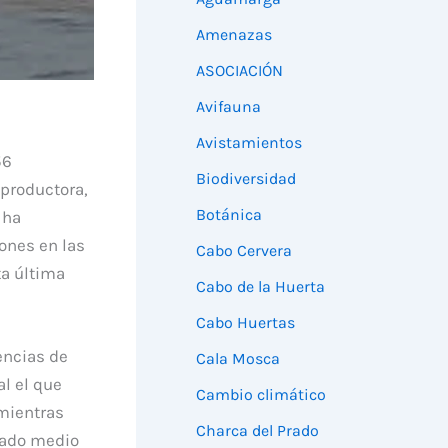
Amenazas
ASOCIACIÓN
Avifauna
Avistamientos
56
Biodiversidad
eproductora,
Botánica
 ha
ones en las
Cabo Cervera
ta última
Cabo de la Huerta
Cabo Huertas
encias de
Cala Mosca
al el que
Cambio climático
mientras
Charca del Prado
sado medio