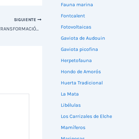
Fauna marina
Fontcalent
SIGUIENTE
Fotovoltaicas
MEDIO AMBIENTE AUTORIZA LA TRANSFORMACIÓN A REGADÍO INTENSIVO DE 48 HECTÁREAS DE HUERTA TRADICIONAL EN LOS CARRIZALES
Gaviota de Audouin
Gaviota picofina
Herpetofauna
Hondo de Amorós
Huerta Tradicional
La Mata
Libélulas
Los Carrizales de Elche
Mamíferos
Mariposas