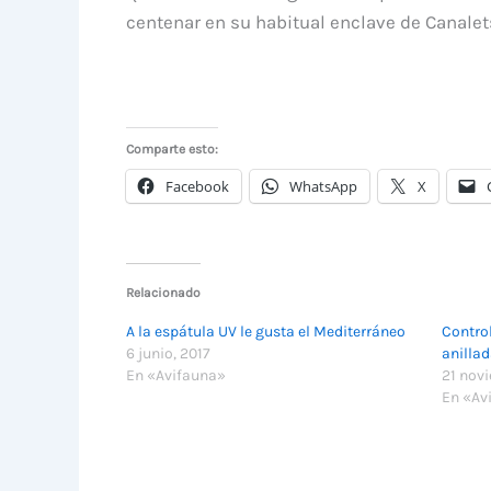
centenar en su habitual enclave de Canalet
Comparte esto:
Facebook
WhatsApp
X
Relacionado
A la espátula UV le gusta el Mediterráneo
Contro
6 junio, 2017
anilla
En «Avifauna»
21 nov
En «Av