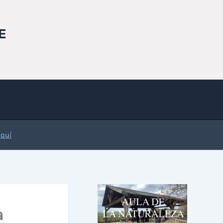
E
Aquí
a