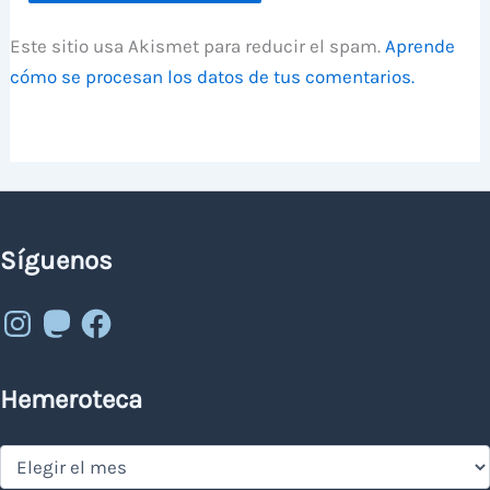
Este sitio usa Akismet para reducir el spam.
Aprende
cómo se procesan los datos de tus comentarios.
Síguenos
Instagram
Mastodon
Facebook
Hemeroteca
Hemeroteca