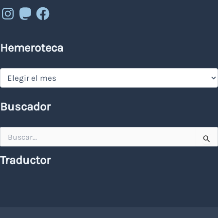
Instagram
Mastodon
Facebook
Hemeroteca
Hemeroteca
Buscador
Buscar
por:
Traductor