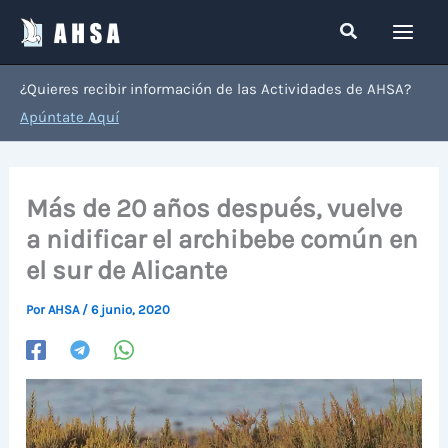
Ir
Buscar
al
contenido
¿Quieres recibir información de las Actividades de AHSA?
Apúntate Aquí
Más de 20 años después, vuelve
a nidificar el archibebe común en
el sur de Alicante
Por
AHSA
/
6 junio, 2020