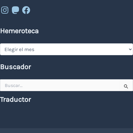
Instagram
Mastodon
Facebook
Hemeroteca
Hemeroteca
Buscador
Buscar
por:
Traductor