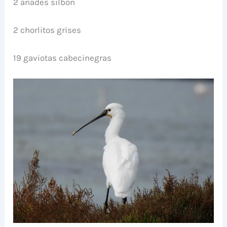
2 ánades silbón
2 chorlitos grises
19 gaviotas cabecinegras