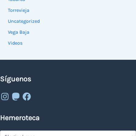
Torrevieja
Uncategorized
Vega Baja
Videos
Síguenos
Instagram
Mastodon
Facebook
Hemeroteca
Hemeroteca