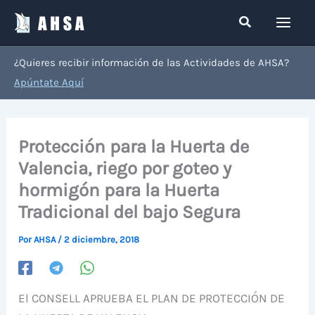
Ir
Buscar
al
contenido
¿Quieres recibir información de las Actividades de AHSA?
Apúntate Aquí
Protección para la Huerta de
Valencia, riego por goteo y
hormigón para la Huerta
Tradicional del bajo Segura
Por
AHSA
/
2 diciembre, 2018
El CONSELL APRUEBA EL PLAN DE PROTECCIÓN DE