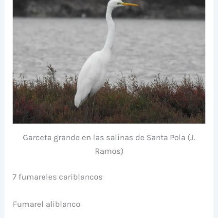
Garceta grande en las salinas de Santa Pola (J.
Ramos)
7 fumareles cariblancos
Fumarel aliblanco