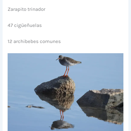
Zarapito trinador
47 cigüeñuelas
12 archibebes comunes