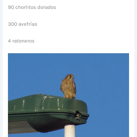
90 chorlitos dorados
300 avefrías
4 ratoneros