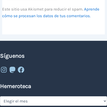
Este sitio usa Akismet para reducir el spam.
Aprende
cómo se procesan los datos de tus comentarios.
Síguenos
Instagram
Mastodon
Facebook
Hemeroteca
Hemeroteca