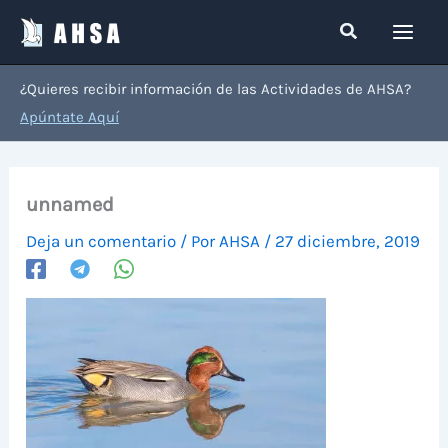
Ir
Buscar
al
contenido
¿Quieres recibir información de las Actividades de AHSA?
Apúntate Aquí
unnamed
Deja un comentario
/ Por
AHSA
/
27 diciembre, 2019