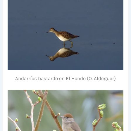
Andarríos bastardo en El Hondo (O. Aldeguer)