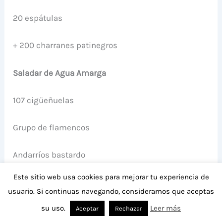
20 espátulas
+ 200 charranes patinegros
Saladar de Agua Amarga
107 cigüeñuelas
Grupo de flamencos
Andarríos bastardo
Este sitio web usa cookies para mejorar tu experiencia de
4-5 chorlitejos patinegros
usuario. Si continuas navegando, consideramos que aceptas
su uso.
Leer más
Chorlitejo chico
Aceptar
Rechazar