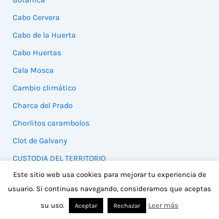
Cabo Cervera
Cabo de la Huerta
Cabo Huertas
Cala Mosca
Cambio climático
Charca del Prado
Chorlitos carambolos
Clot de Galvany
CUSTODIA DEL TERRITORIO
Este sitio web usa cookies para mejorar tu experiencia de
Desembocadura del río Segura
usuario. Si continuas navegando, consideramos que aceptas
Destacados
su uso.
Leer más
Aceptar
Rechazar
Dunas