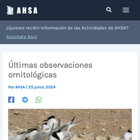
Ir
Buscar
al
contenido
¿Quieres recibir información de las Actividades de AHSA?
Apúntate Aquí
Últimas observaciones
ornitológicas
Por
AHSA
/
25 junio, 2024