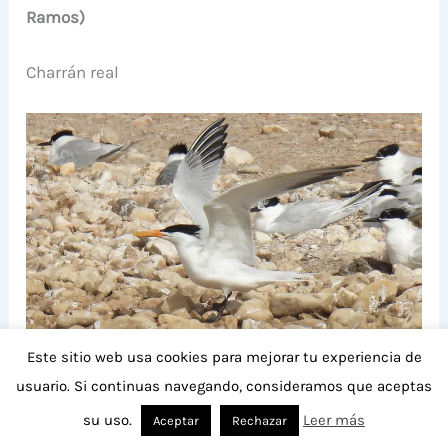
Ramos)
Charrán real
Este sitio web usa cookies para mejorar tu experiencia de
usuario. Si continuas navegando, consideramos que aceptas
Charrán real en las salinas de Santa Pola (J. Ramos)
su uso.
Leer más
Aceptar
Rechazar
Cabo Cervera 18’15h- 19’45h (Sergio Arroyo)