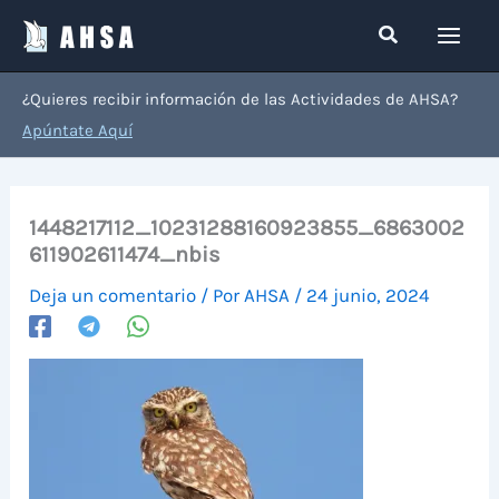
Ir
Buscar
al
contenido
¿Quieres recibir información de las Actividades de AHSA?
Apúntate Aquí
1448217112_10231288160923855_6863002
611902611474_nbis
Deja un comentario
/ Por
AHSA
/
24 junio, 2024