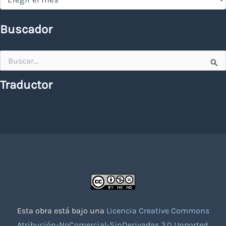
Buscador
Buscar
por:
Traductor
Esta obra está bajo una
Licencia Creative Commons
Atribución-NoComercial-SinDerivadas 3.0 Unported
.