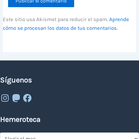
Este sitio usa Akismet para reducir el spam.
Aprende
cómo se procesan los datos de tus comentarios.
Síguenos
Instagram
Mastodon
Facebook
Hemeroteca
Hemeroteca