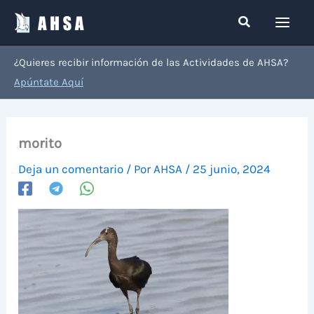
Ir
Buscar
al
contenido
¿Quieres recibir información de las Actividades de AHSA?
Apúntate Aquí
morito
Deja un comentario
/ Por
AHSA
/
25 junio, 2024