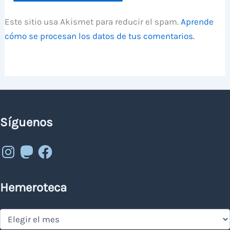
Este sitio usa Akismet para reducir el spam.
Aprende
cómo se procesan los datos de tus comentarios.
Síguenos
Instagram
Mastodon
Facebook
Hemeroteca
Hemeroteca