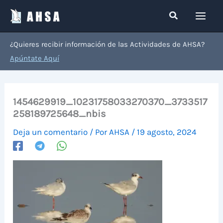
Ir
Buscar
al
contenido
¿Quieres recibir información de las Actividades de AHSA?
Apúntate Aquí
1454629919_10231758033270370_3733517
258189725648_nbis
Deja un comentario
/ Por
AHSA
/
19 agosto, 2024