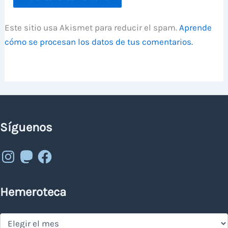
Este sitio usa Akismet para reducir el spam.
Aprende
cómo se procesan los datos de tus comentarios.
Síguenos
Instagram
Mastodon
Facebook
Hemeroteca
Hemeroteca