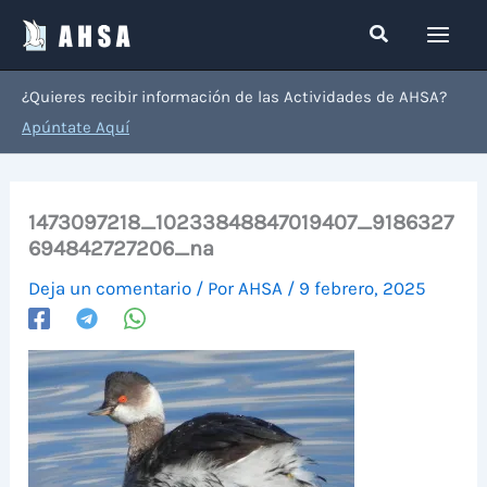
Ir
Buscar
al
contenido
¿Quieres recibir información de las Actividades de AHSA?
Apúntate Aquí
1473097218_10233848847019407_9186327
694842727206_na
Deja un comentario
/ Por
AHSA
/
9 febrero, 2025