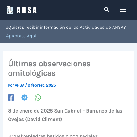
Ir
Buscar
al
contenido
¿Quieres recibir información de las Actividades de AHSA?
Apúntate Aquí
Últimas observaciones
ornitológicas
Por
AHSA
/
9 febrero, 2025
8 de enero de 2025 San Gabriel – Barranco de las
Ovejas (David Climent)
3 vuelvepiedras heridos o con sedales