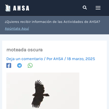
Ir
Buscar
al
contenido
¿Quieres recibir información de las Actividades de AHSA?
Apúntate Aquí
moteada oscura
Deja un comentario
/ Por
AHSA
/
18 marzo, 2025