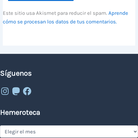
Este sitio usa Akismet para reducir el spam.
Aprende
cómo se procesan los datos de tus comentarios.
Síguenos
Instagram
Mastodon
Facebook
Hemeroteca
Hemeroteca