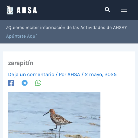
Ir
Buscar
al
contenido
¿Quieres recibir información de las Actividades de AHSA?
Apúntate Aquí
zarapitín
Deja un comentario
/ Por
AHSA
/
2 mayo, 2025