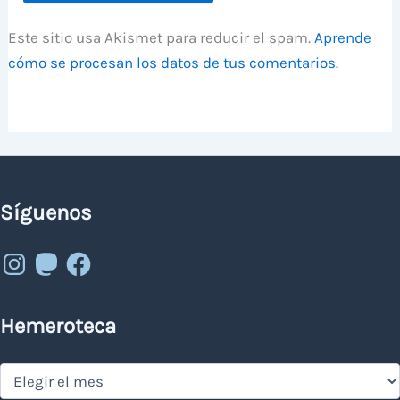
Este sitio usa Akismet para reducir el spam.
Aprende
cómo se procesan los datos de tus comentarios.
Síguenos
Instagram
Mastodon
Facebook
Hemeroteca
Hemeroteca