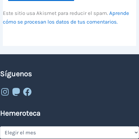
Este sitio usa Akismet para reducir el spam.
Aprende
cómo se procesan los datos de tus comentarios.
Síguenos
Instagram
Mastodon
Facebook
Hemeroteca
Hemeroteca