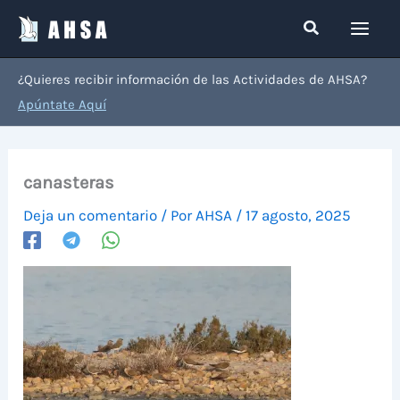
Ir
Buscar
al
contenido
¿Quieres recibir información de las Actividades de AHSA?
Apúntate Aquí
canasteras
Deja un comentario
/ Por
AHSA
/
17 agosto, 2025