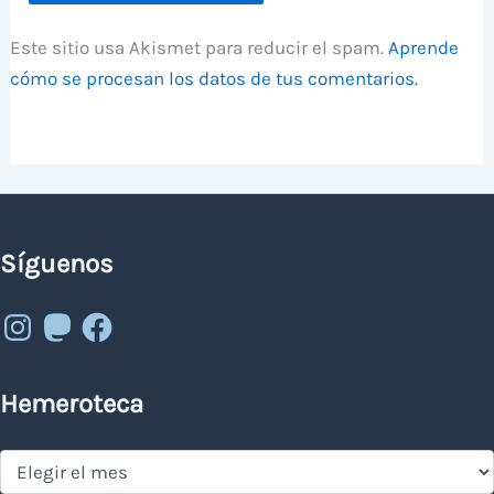
Este sitio usa Akismet para reducir el spam.
Aprende
cómo se procesan los datos de tus comentarios.
Síguenos
Instagram
Mastodon
Facebook
Hemeroteca
Hemeroteca