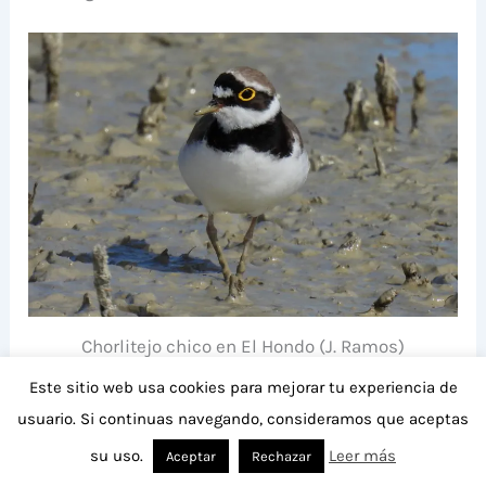
Chorlitejo chico en El Hondo (J. Ramos)
Este sitio web usa cookies para mejorar tu experiencia de
15 de marzo de 2023 El Hondo (Yanina Maggiotto)
usuario. Si continuas navegando, consideramos que aceptas
su uso.
Leer más
Aceptar
Rechazar
Continua archibebe patigualdo chico