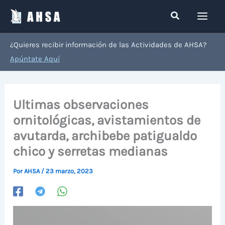
Ir
Buscar
al
contenido
¿Quieres recibir información de las Actividades de AHSA?
Apúntate Aquí
Ultimas observaciones
ornitológicas, avistamientos de
avutarda, archibebe patigualdo
chico y serretas medianas
Por
AHSA
/
23 marzo, 2023