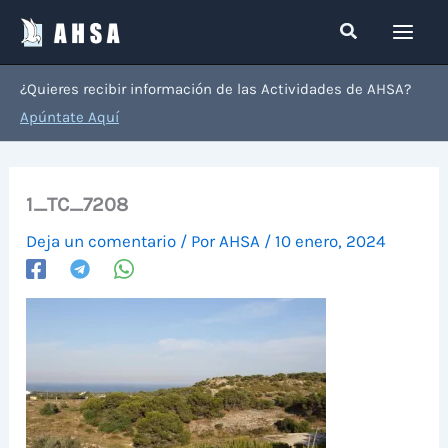
Ir
Buscar
al
contenido
¿Quieres recibir información de las Actividades de AHSA?
Apúntate Aquí
1_TC_7208
Deja un comentario
/ Por
AHSA
/
10 enero, 2024