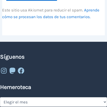
Este sitio usa Akismet para reducir el spam.
Aprende
cómo se procesan los datos de tus comentarios.
Síguenos
Instagram
Mastodon
Facebook
Hemeroteca
Hemeroteca