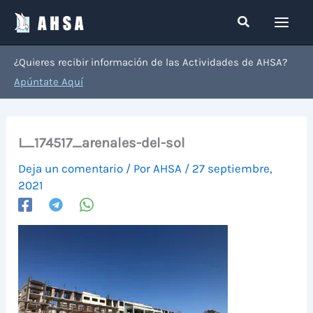
Ir
Buscar
al
contenido
¿Quieres recibir información de las Actividades de AHSA?
Apúntate Aquí
L_174517_arenales-del-sol
Deja un comentario
/ Por
AHSA
/
27 septiembre,
2021