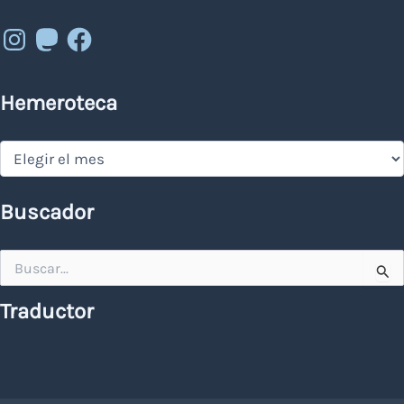
Instagram
Mastodon
Facebook
Hemeroteca
Hemeroteca
Buscador
Buscar
por:
Traductor