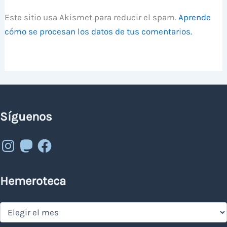
Este sitio usa Akismet para reducir el spam.
Aprende
cómo se procesan los datos de tus comentarios.
Síguenos
Instagram
Mastodon
Facebook
Hemeroteca
Hemeroteca