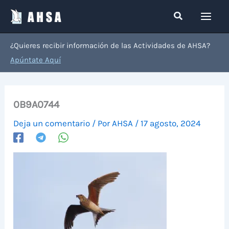
Ir
Buscar
al
contenido
¿Quieres recibir información de las Actividades de AHSA?
Apúntate Aquí
0B9A0744
Deja un comentario
/ Por
AHSA
/
17 agosto, 2024