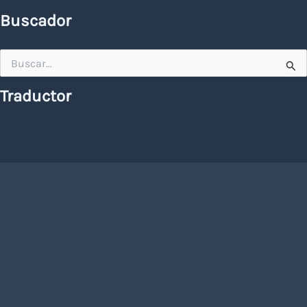
Buscador
Buscar
por:
Traductor