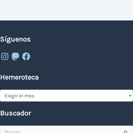
Síguenos
Instagram
Mastodon
Facebook
Hemeroteca
Hemeroteca
Buscador
Buscar