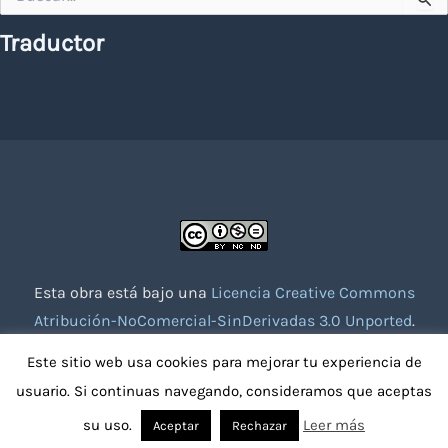
por:
Traductor
Esta obra está bajo una
Licencia Creative Commons
Atribución-NoComercial-SinDerivadas 3.0 Unported
.
Website creado con la colaboración de socios voluntarios.
Este sitio web usa cookies para mejorar tu experiencia de
usuario. Si continuas navegando, consideramos que aceptas
su uso.
Leer más
Aceptar
Rechazar