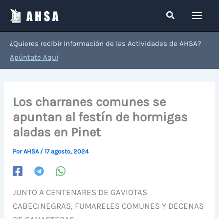
Ir
Buscar
al
contenido
¿Quieres recibir información de las Actividades de AHSA?
Apúntate Aquí
Los charranes comunes se
apuntan al festín de hormigas
aladas en Pinet
Por
AHSA
/
17 agosto, 2024
JUNTO A CENTENARES DE GAVIOTAS
CABECINEGRAS, FUMARELES COMUNES Y DECENAS