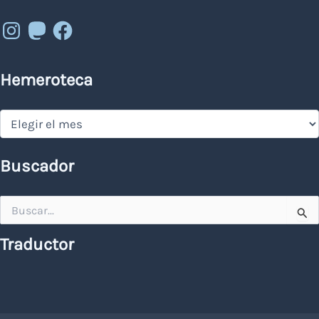
Instagram
Mastodon
Facebook
Hemeroteca
Hemeroteca
Buscador
Buscar
por:
Traductor