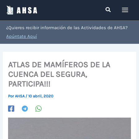
Ir
Buscar
al
contenido
¿Quieres recibir información de las Actividades de AHSA?
Apúntate Aquí
ATLAS DE MAMÍFEROS DE LA
CUENCA DEL SEGURA,
PARTICIPA!!!
Por
AHSA
/
10 abril, 2020