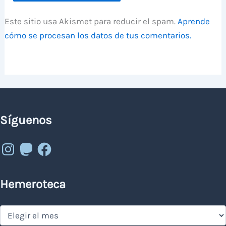
Este sitio usa Akismet para reducir el spam.
Aprende
cómo se procesan los datos de tus comentarios.
Síguenos
Instagram
Mastodon
Facebook
Hemeroteca
Hemeroteca