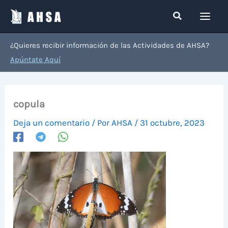
Ir
Buscar
al
contenido
¿Quieres recibir información de las Actividades de AHSA?
Apúntate Aquí
copula
Deja un comentario
/ Por
AHSA
/
31 octubre, 2023