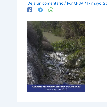
Deja un comentario
/ Por
AHSA
/
17 mayo, 2