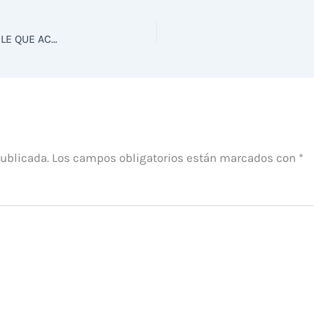
AHSA RECLAMA AL CONSORCIO VEGA BAJA SOSTENIBLE QUE ACTUÉ CONTRA EL VERTIDO DE ENVASES EN LOS AZARBES DE LA HUERTA
publicada.
Los campos obligatorios están marcados con
*