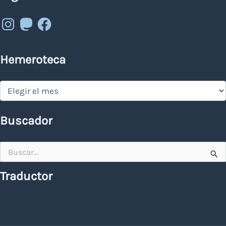
Instagram
Mastodon
Facebook
Hemeroteca
Hemeroteca
Buscador
Buscar
por:
Traductor