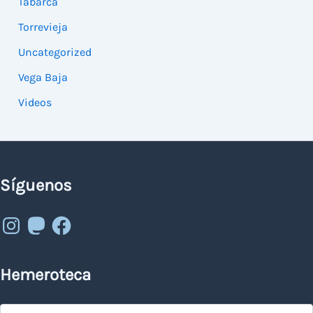
Tabarca
Torrevieja
Uncategorized
Vega Baja
Videos
Síguenos
Instagram
Mastodon
Facebook
Hemeroteca
Hemeroteca