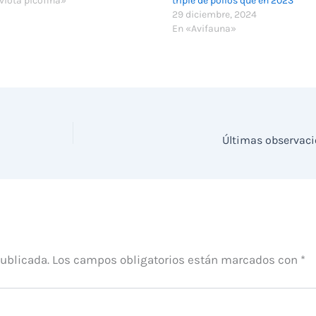
viota picofina»
triple de pollos que en 2023
29 diciembre, 2024
En «Avifauna»
Últimas observaci
publicada.
Los campos obligatorios están marcados con
*