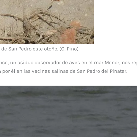
 de San Pedro este otoño. (G. Pino)
ce, un asiduo observador de aves en el mar Menor, nos re
 por él en las vecinas salinas de San Pedro del Pinatar.