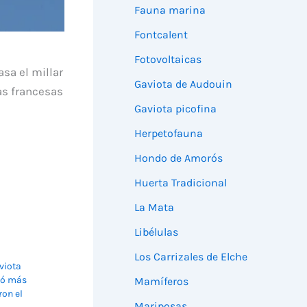
Fauna marina
Fontcalent
Fotovoltaicas
sa el millar
Gaviota de Audouin
as francesas
Gaviota picofina
Herpetofauna
Hondo de Amorós
Huerta Tradicional
La Mata
Libélulas
Los Carrizales de Elche
viota
ayó más
Mamíferos
ron el
Mariposas