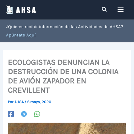
Ir
Buscar
al
contenido
¿Quieres recibir información de las Actividades de AHSA?
Apúntate Aquí
ECOLOGISTAS DENUNCIAN LA
DESTRUCCIÓN DE UNA COLONIA
DE AVIÓN ZAPADOR EN
CREVILLENT
Por
AHSA
/
6 mayo, 2020