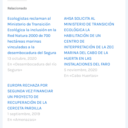
Relacionado
Ecologistas reclaman al
AHSA SOLICITA AL
Ministerio de Transición
MINISTERIO DE TRANSICIÓN
Ecológica la inclusión en la
ECOLÓGICA LA
Red Natura 2000 de 700
HABILITACIÓN DE UN
hectáreas marinas
CENTRO DE
vinculadas a la
INTERPRETACIÓN DE LA ZEC
desembocadura del Segura
MARINA DEL CABO DE LA
13 octubre, 2020
HUERTA EN LAS
En «Desembocadura del río
INSTALACIONES DEL FARO
Segura»
5 noviembre, 2020
En «Cabo Huertas»
EUROPA RECHAZA POR
SEGUNDA VEZ FINANCIAR
UN PROYECTO DE
RECUPERACIÓN DE LA
CERCETA PARDILLA
1 septiembre, 2019
En «Amenazas»