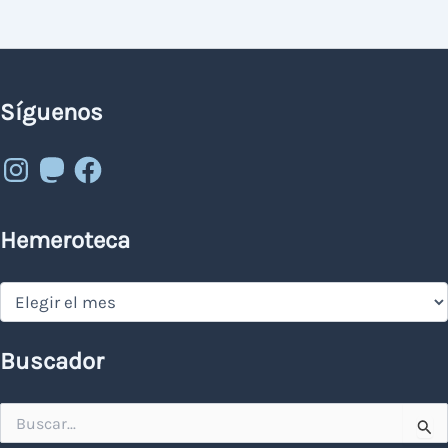
Síguenos
Instagram
Mastodon
Facebook
Hemeroteca
Hemeroteca
Buscador
Buscar
por: