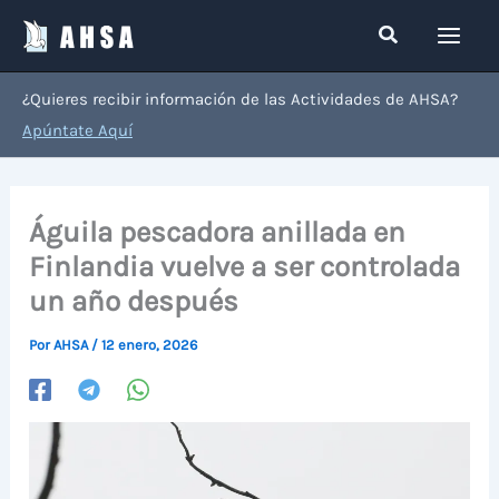
Ir
Buscar
al
contenido
¿Quieres recibir información de las Actividades de AHSA?
Apúntate Aquí
Águila pescadora anillada en
Finlandia vuelve a ser controlada
un año después
Por
AHSA
/
12 enero, 2026