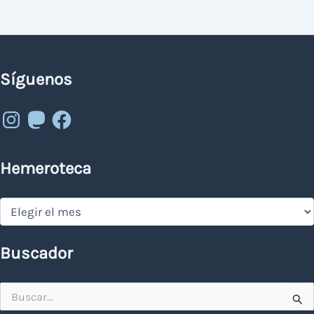
Síguenos
Instagram
Mastodon
Facebook
Hemeroteca
Hemeroteca
Buscador
Buscar
por: