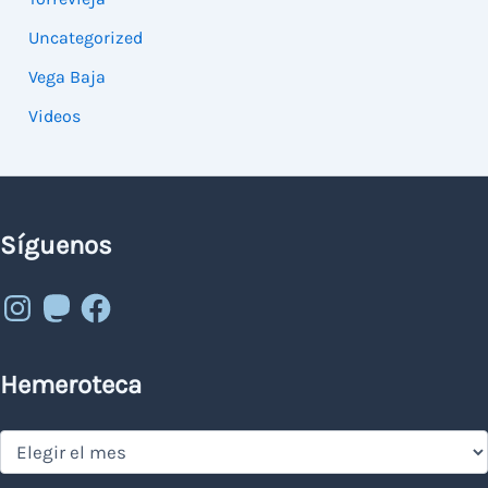
Uncategorized
Vega Baja
Videos
Síguenos
Instagram
Mastodon
Facebook
Hemeroteca
Hemeroteca