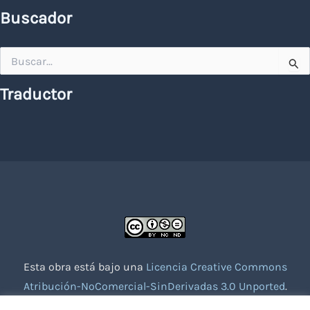
Buscador
Buscar
por:
Traductor
Esta obra está bajo una
Licencia Creative Commons
Atribución-NoComercial-SinDerivadas 3.0 Unported
.
Website creado con la colaboración de socios voluntarios.