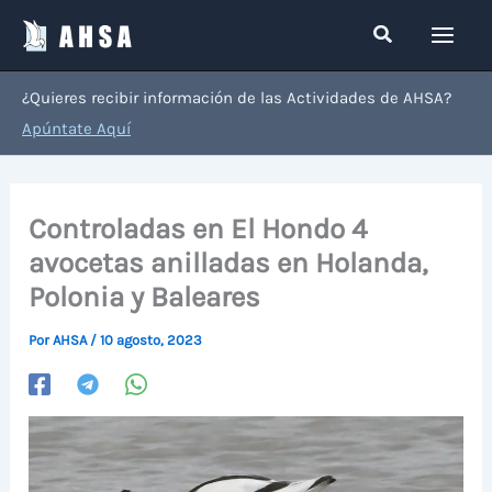
Ir
Buscar
al
contenido
¿Quieres recibir información de las Actividades de AHSA?
Apúntate Aquí
Controladas en El Hondo 4
avocetas anilladas en Holanda,
Polonia y Baleares
Por
AHSA
/
10 agosto, 2023