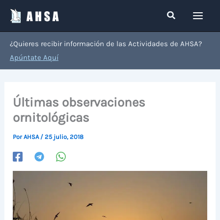
Ir
Buscar
al
contenido
¿Quieres recibir información de las Actividades de AHSA?
Apúntate Aquí
Últimas observaciones
ornitológicas
Por
AHSA
/
25 julio, 2018