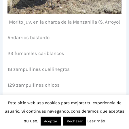
Morito juv. en la charca de la Manzanilla (S. Arroyo)
Andarrios bastardo
23 fumareles cariblancos
18 zampullines cuellinegros
129 zampullines chicos
101 anades azulones
Este sitio web usa cookies para mejorar tu experiencia de
usuario. Si continuas navegando, consideramos que aceptas
49 tarros blancos
su uso.
Leer más
Aceptar
Rechazar