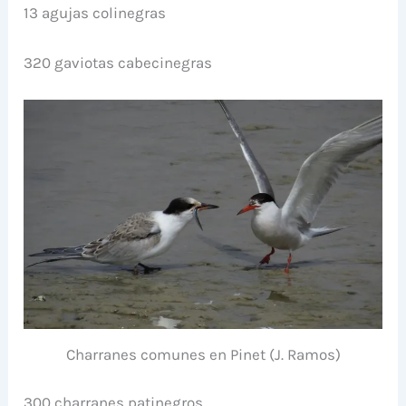
13 agujas colinegras
320 gaviotas cabecinegras
Charranes comunes en Pinet (J. Ramos)
300 charranes patinegros